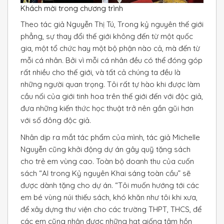
Khách mời trong chương trình
Theo tác giả Nguyễn Thị Tú, Trong kỷ nguyên thế giới
phẳng, sự thay đổi thế giới không đến từ một quốc
gia, một tổ chức hay một bộ phận nào cả, mà đến từ
mỗi cá nhân. Bởi vì mỗi cá nhân đều có thể đóng góp
rất nhiều cho thế giới, và tất cả chúng ta đều là
những người quan trọng. Tôi rất tự hào khi được làm
cầu nối của giới tinh hoa trên thế giới đến với độc giả,
đưa những kiến thức học thuật trở nên gần gũi hơn
với số đông độc giả.
Nhân dịp ra mắt tác phẩm của mình, tác giả Michelle
Nguyễn cũng khởi động dự án gây quỹ tặng sách
cho trẻ em vùng cao. Toàn bộ doanh thu của cuốn
sách “AI trong Kỷ nguyên Khai sáng toàn cầu” sẽ
được dành tặng cho dự án. “Tôi muốn hướng tới các
em bé vùng núi thiếu sách, khó khăn như tôi khi xưa,
để xây dựng thư viện cho các trường THPT, THCS, để
các em cũng nhận được những hạt giống tâm hồn