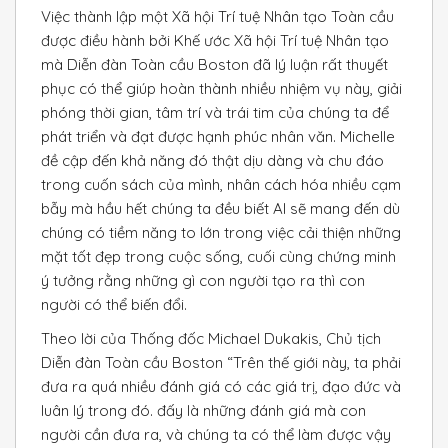
Việc thành lập một Xã hội Trí tuệ Nhân tạo Toàn cầu
được điều hành bởi Khế ước Xã hội Trí tuệ Nhân tạo
mà Diễn đàn Toàn cầu Boston đã lý luận rất thuyết
phục có thể giúp hoàn thành nhiều nhiệm vụ này, giải
phóng thời gian, tâm trí và trái tim của chúng ta để
phát triển và đạt được hạnh phúc nhân văn. Michelle
đề cập đến khả năng đó thật dịu dàng và chu đáo
trong cuốn sách của mình, nhân cách hóa nhiều cạm
bẫy mà hầu hết chúng ta đều biết Al sẽ mang đến dù
chúng có tiềm năng to lớn trong việc cải thiện những
mặt tốt đẹp trong cuộc sống, cuối cùng chứng minh
ý tưởng rằng những gì con người tạo ra thì con
người có thể biến đổi.
Theo lời của Thống đốc Michael Dukakis, Chủ tịch
Diễn đàn Toàn cầu Boston “Trên thế giới này, ta phải
đưa ra quá nhiều đánh giá có các giá trị, đạo đức và
luân lý trong đó. đấy là những đánh giá mà con
người cần đưa ra, và chúng ta có thể làm được vậy