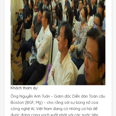
Khách tham dự
Ông Nguyễn Anh Tuấn – Giám đốc Diễn đàn Toàn cầu
Boston (BGF, Mỹ) – cho rằng với sự bùng nổ của
công nghệ Al, Việt Nam đang có những cơ hội để
được đứng cùng vạch xuất phát với các nước tiên