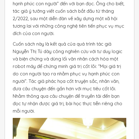
hạnh phúc con người” đến với bạn đọc. Ông cho biết,
tác giả ý tưởng viết cuốn sách bắt đầu từ tháng
2/2022, sau một diễn đàn về xây dựng một xã hội
tương lai với những công nghệ tiên tiến phục vụ mục
đích của con người.
Cuốn sách này là kết quả của quá trình tác giả
Nguyễn Thị Tú dày công nghiên cứu với tư duy logic
và biện chứng và dùng lối văn nhân cách hóa một
robot máy để chứng minh giá trị cốt lõi: “Mọi giá trị
do con người tạo ra nhằm phục vụ hạnh phúc con
người”. Tác giả phác họa cốt truyện sắc, nhân văn,
đưa câu chuyện đến gần hơn với mục tiêu cốt lõi.
Nhằm thông qua câu chuyện để truyền tải đến bạn
đọc tự nhận được giá trị, bài học thực tiễn riêng cho
mỗi người.