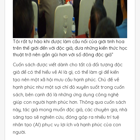
Tôi rất tự hào khi được làm cầu nối của giới tinh hoa
trên thế giới đến với độc giả, đưa những kiến thức học
thuật trở nên gần gũi hơn với số đông độc giả”
Cuốn sách được viết dành cho tất cả đối tượng độc
giả để có thể hiểu về Al là gì, có thể làm gì để kiến
tạo nên một xã hội mưu cầu hạnh phúc. Chủ đề về
hạnh phúc như một sợi chỉ đỏ xuyên suốt trong cuốn
sách, bên cạnh đó là những ứng dụng công nghệ
giúp con người hạnh phúc hơn. Thông qua cuốn sách
này, tác giả mong muốn độc giả, các chuyên gia, nhà
sáng tạo sẽ nghiên cứu, đóng góp ra nhiều trí tuệ
nhân tạo (Al) phục vụ lợi ích và hạnh phúc của con
người.