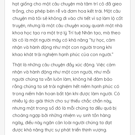
hạt giống cho một câu chuyện mà tâm trí cô đã gieo
trồng, cho phép bén rễ và đơm hoa kết trái. Một câu
chuyện mà tôi sẽ không đi vào chi tiết vì sợ làm lộ cốt
truyện, nhưng là một câu chuyện xoay quanh một nhà
khoa học tạo ra một trợ lý Trí tuệ Nhân tạo, mà theo
lời cô là một người máy có khả năng “tự học, cảm
nhận và hành động như một con người trong khi
khao khát trải nghiệm hạnh phúc của con người.”
Thật là những câu chuyện đầy xúc động. Việc cảm
nhận và hành động như một con người, như mỗi
người chúng ta vẫn luôn làm, không hề đảm bảo
rằng chúng ta sẽ trải nghiệm hết niềm hạnh phúc có
trong niềm hân hoan bất tận khi được làm người. Có
nhiều lý do giải thích cho sự thiếu chắc chắn này,
nhưng một trong số đó là mỗi chúng ta đều quá bị
choáng ngợp bởi những nhiệm vụ sinh tồn hàng
ngày, điều này ngăn cản loài người chúng ta đạt
được khả năng thực sự phát triển thịnh vượng.