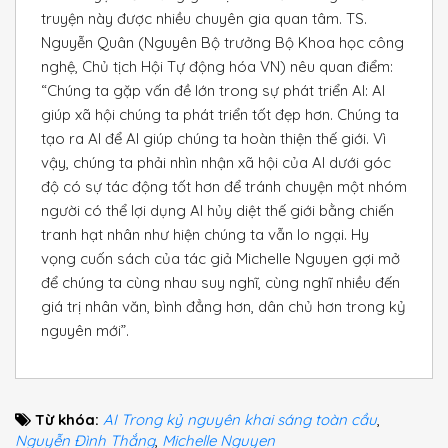
truyện này được nhiều chuyên gia quan tâm. TS.
Nguyễn Quân (Nguyên Bộ trưởng Bộ Khoa học công
nghệ, Chủ tịch Hội Tự động hóa VN) nêu quan điểm:
“Chúng ta gặp vấn đề lớn trong sự phát triển Al: Al
giúp xã hội chúng ta phát triển tốt đẹp hơn. Chúng ta
tạo ra Al để Al giúp chúng ta hoàn thiện thế giới. Vì
vậy, chúng ta phải nhìn nhận xã hội của Al dưới góc
độ có sự tác động tốt hơn để tránh chuyện một nhóm
người có thể lợi dụng Al hủy diệt thế giới bằng chiến
tranh hạt nhân như hiện chúng ta vẫn lo ngại. Hy
vọng cuốn sách của tác giả Michelle Nguyen gợi mở
để chúng ta cùng nhau suy nghĩ, cùng nghĩ nhiều đến
giá trị nhân văn, bình đẳng hơn, dân chủ hơn trong kỷ
nguyên mới”.
Từ khóa:
AI Trong kỷ nguyên khai sáng toàn cầu
,
Nguyễn Đình Thắng
,
Michelle Nguyen