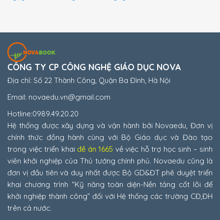
CÔNG TY CP CÔNG NGHỆ GIÁO DỤC NOVA
Địa chỉ: Số 22 Thành Công, Quận Ba Đình, Hà Nội
Email: novaedu.vn@gmail.com
Hotline:0989.49.20.20
Hệ thống được xây dựng và vận hành bởi Novaedu, Đơn vị
chính thức đồng hành cùng với Bộ Giáo dục và Đào tạo
trong việc triển khai
đề án 1665
về việc hỗ trợ học sinh – sinh
viên khởi nghiệp của Thủ tướng chính phủ. Novaedu cũng là
đơn vị đầu tiên và duy nhất được Bộ GD&ĐT phê duyệt triển
khai chương trình “Kỹ năng toàn diện-Nền tảng cốt lõi để
khởi nghiệp thành công” đối với Hệ thống các trường CĐ,ĐH
trên cả nước.