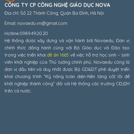
CÔNG TY CP CÔNG NGHỆ GIÁO DỤC NOVA
Địa chỉ: Số 22 Thành Công, Quận Ba Đình, Hà Nội
Email: novaedu.vn@gmail.com
Hotline:0989.49.20.20
Hệ thống được xây dựng và vận hành bởi Novaedu, Đơn vị
chính thức đồng hành cùng với Bộ Giáo dục và Đào tạo
trong việc triển khai
đề án 1665
về việc hỗ trợ học sinh – sinh
viên khởi nghiệp của Thủ tướng chính phủ. Novaedu cũng là
đơn vị đầu tiên và duy nhất được Bộ GD&ĐT phê duyệt triển
khai chương trình “Kỹ năng toàn diện-Nền tảng cốt lõi để
khởi nghiệp thành công” đối với Hệ thống các trường CĐ,ĐH
trên cả nước.